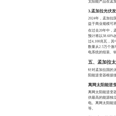
太阳能产品在孟
3.孟加拉光伏
2024年，孟加
益于商业规模可再
在过去20年中，
预计将以38.60
过4,100兆瓦
数量从2.5万个
电系统的组装、
五、孟加拉太
针对孟加拉国的
阳能逆变器根据
离网太阳能逆
离网太阳能逆变
供最高的能源独
电。离网太阳能
等。