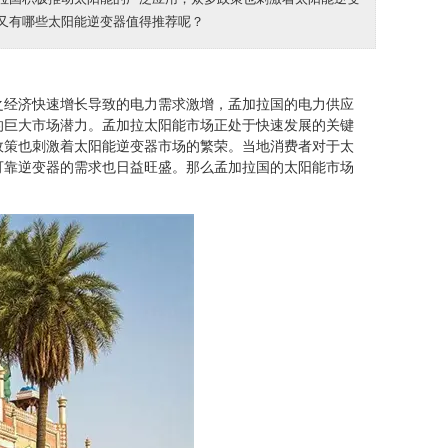
又有哪些太阳能逆变器值得推荐呢？
之经济快速增长导致的电力需求激增，孟加拉国的电力供应
的巨大市场潜力。孟加拉太阳能市场正处于快速发展的关键
政策也刺激着太阳能逆变器市场的繁荣。当地消费者对于太
可靠逆变器的需求也日益旺盛。那么孟加拉国的太阳能市场