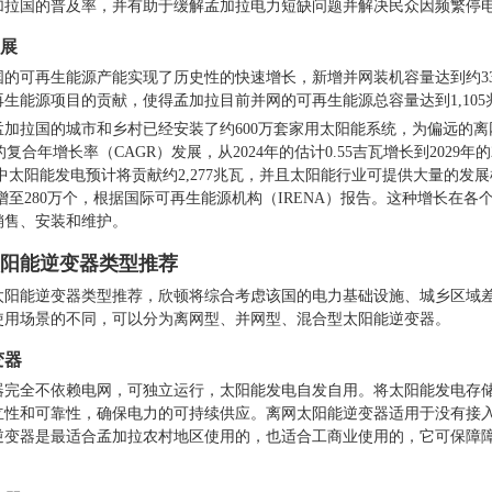
加拉国的普及率，并有助于缓解孟加拉电力短缺问题并解决民众因频繁停
发展
拉国的可再生能源产能实现了历史性的快速增长，新增并网装机容量达到约33
生能源项目的贡献，使得孟加拉目前并网的可再生能源总容量达到1,105兆
孟加拉国的城市和乡村已经安装了约600万套家用太阳能系统，为偏远的离网
%的复合年增长率（CAGR）发展，从2024年的估计0.55吉瓦增长到2029
，其中太阳能发电预计将贡献约2,277兆瓦，并且太阳能行业可提供大量的
激增至280万个，根据国际可再生能源机构（IRENA）报告。这种增长在各
销售、安装和维护。
阳能逆变器类型推荐
太阳能逆变器类型推荐，欣顿将综合考虑该国的电力基础设施、城乡区域
使用场景的不同，可以分为离网型、并网型、混合型太阳能逆变器。
变器
器完全不依赖电网，可独立运行，太阳能发电自发自用。将太阳能发电存
立性和可靠性，确保电力的可持续供应。离网太阳能逆变器适用于没有接
逆变器是最适合孟加拉农村地区使用的，也适合工商业使用的，它可保障