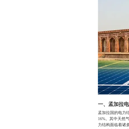
一、孟加拉电
孟加拉国的电力结
16%。
其中天然
力结构面临着诸