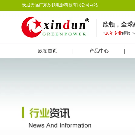
欢迎光临广东欣顿电源科技有限公司网站！
欣顿，全球
○
20年专业
经验 
欣顿首页
产品中心