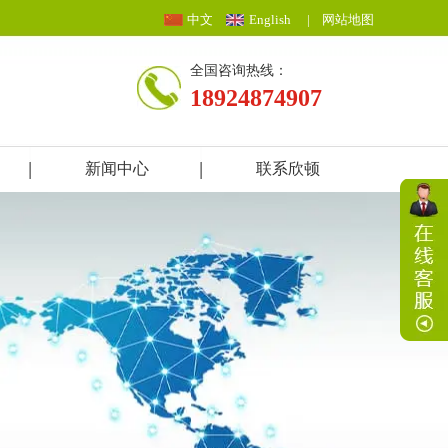
中文
English
|
网站地图
全国咨询热线：
18924874907
新闻中心
联系欣顿