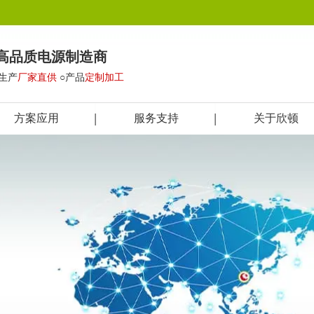
高品质电源制造商
○生产
厂家直供
○产品
定制加工
方案应用
服务支持
关于欣顿