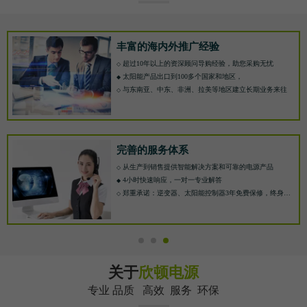
丰富的海内外推广经验
超过10年以上的资深顾问导购经验，助您采购无忧
◇
太阳能产品出口到100多个国家和地区，
◆
与东南亚、中东、非洲、拉美等地区建立长期业务来往
◇
完善的服务体系
从生产到销售提供智能解决方案和可靠的电源产品
◇
4小时快速响应，一对一专业解答
◆
郑重承诺：逆变器、太阳能控制器3年免费保修，终身免费技术支持
◇
关于
欣顿电源
专业 品质 高效 服务 环保