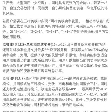
生产线、大型商用中央空调），同时具备更强的冗余能力，若某一相
的 1 台逆变器故障时，同相另一台仍可维持基础供电，降低系统的停
机风险。
若用户需要在三相负载中实现 “两相负载功率较重、一相功率较轻” 或
某一相负载功率远高于其他两相的特殊情况时，可采用三相不均衡组
合，如 “2+1+1”、“3+2+1”、“3+1+1”、“4+1+1”等组合来适配用户的实
际使用情形。
欣顿HP PLUS+单相混网逆变器(10kw/12kw)
不仅具备三相并机功能，
还可并机功率也是支持最多6台逆变器并机，实现最大60kw/72kw的总
功率输出，为用户提供了极大的灵活性和扩展性。并机功能特别适合
用户需要逐步扩展电力系统的场景。用户可以根据当前的功率需求选
择合适数量的逆变器进行并联运行，用户日后可根据负载的增长情况
来灵活增加逆变器数量扩容系统总功率。
欣顿HP PLUS+单相混网逆变器
(10kw/12kw)
能够设置混合模式、离网
模式、并网模式这三种模式，光伏、市电和电池协同混合互补，同时
还支持无电池运行模式。该逆变器具备双路MPPT，最高可承受500V
光伏输入电压，其光伏直流电压MPPT跟踪范围为125V - 425V。它采
用高频纯正弦波输出，逆变转换效率高达94%。此外，它还支持分时
段充放电设置功能，可利用峰谷电价，节约用电成本。