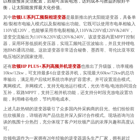
以根据预算灵活配置，后期可加装电池，达到成本与效益的较好平
衡，让太阳能发挥最大化价值
。
其中
欣顿LU系列工频裂相逆变器
是最新推出的太阳能逆变器，具备单
相/裂相市电输入模式以及裂相输出功能。它既可以使用市电单相输入
110V或120V，也能够采用市电裂相输入110V&220V或120V&240V，
逆变交流输出为110V&220V或120V&240V。该逆变器内置MPPT控制
器，采用环形低损耗变压器，实现工频纯正弦波输出，并且支持锂电
池BMS通讯功能。这款逆变器非常适合秘鲁、墨西哥、哥伦比亚等双
电压地区的国家使用。
还有
欣顿HP PLUS+系列高频并机逆变器
也推出了升级版，功率规格
10kw/12kw，可支持最多6台逆变器并机，实现最大60kw/72kw的总功
率输出，满足用户后续对系统功率的扩容需求。并可设置混合模式、
离网模式、并网模式，支持无电池运行模式，光伏/市电/电池协同混合
互补，双路MPPT，支持三相并机功能，还支持分时段充放电设置功
能，利用峰谷电价，节约用电成本。
上述几款热销的逆变器吸引了众多国内外采购商的目光。他们纷纷前
往欣顿展台，详细咨询产品信息并深入探讨合作模式。现场咨询与洽
谈的氛围十分热烈，充分体现了客户对欣顿产品的浓厚兴趣和高度认
可。
欣顿电源作为一家拥有20年经验的逆变器源头生产厂家，拥有超过