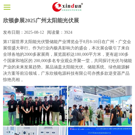
欣顿参展2025广州太阳能光伏展
发布日期：
2025-08-12
阅读量：
3924
第17届世界太阳能光伏暨储能产业博览会于8月8-10日在广州・广交会
展馆盛大举行。作为行业内极具影响力的盛会，本次展会吸引了来自
全球各地的2000多家展商，展览面积达180,000平方米，更有超100多
个国家和地区的 200,000多名专业观众齐聚一堂，共同探讨光伏与储能
产业的未来发展趋势。展品涵盖太阳能光伏、储能系统、绿色能源解
决方案等前沿领域，广东欣顿电源科技有限公司亦携多款逆变器产品
惊艳亮相 。