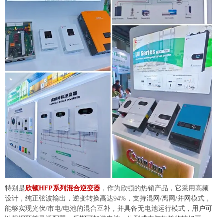
特别是
欣顿HFP系列混合逆变器
，作为欣顿的热销产品，它
采用高频
设计，纯正弦波输出，逆变转换高达94%，
支持混网/离网/并网模式，
能够实现光伏
/
市电
/
电池的混合互补，并
具备无电池运行模式，
用户可