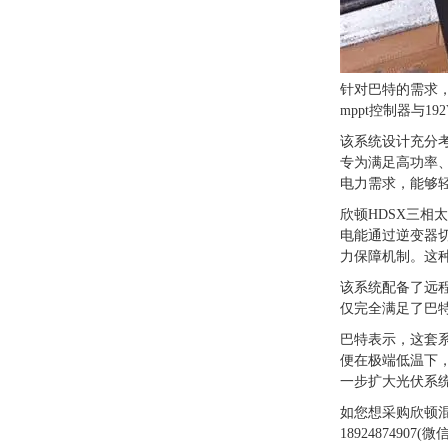
针对巴特的需求，欣
mppt控制器与1
该系统设计充分考
专为满足高功率
电力需求，能够
欣顿HDSX三相
电能通过逆变器
力保障机制。这
该系统配备了远
仅完全满足了巴特
巴特表示，这套
便在极端低温下
一步扩大光伏系
如您想采购欣顿
18924874907(微