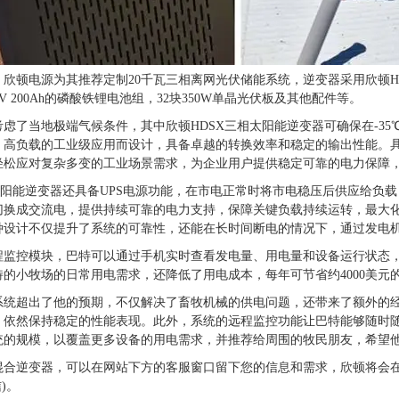
顿电源为其推荐定制20千瓦三相离网光伏储能系统，逆变器采用欣顿HDSX系列 
92V 200Ah的磷酸铁锂电池组，32块350W单晶光伏板及其他配件等。
虑了当地极端气候条件，其中欣顿HDSX三相太阳能逆变器可确保在-3
、高负载的工业级应用而设计，具备卓越的转换效率和稳定的输出性能。
轻松应对复杂多变的工业场景需求，为企业用户提供稳定可靠的电力保障
太阳能逆变器还具备UPS电源功能，在市电正常时将市电稳压后供应给负
切换成交流电，提供持续可靠的电力支持，保障关键负载持续运转，最大
种设计不仅提升了系统的可靠性，还能在长时间断电的情况下，通过发电
程监控模块，巴特可以通过手机实时查看发电量、用电量和设备运行状态
的小牧场的日常用电需求，还降低了用电成本，每年可节省约4000美元
系统超出了他的预期，不仅解决了畜牧机械的供电问题，还带来了额外的
，依然保持稳定的性能表现。此外，系统的远程监控功能让巴特能够随时
统的规模，以覆盖更多设备的用电需求，并推荐给周围的牧民朋友，希望
混合逆变器，可以在网站下方的客服窗口留下您的信息和需求，欣顿将会
信)。