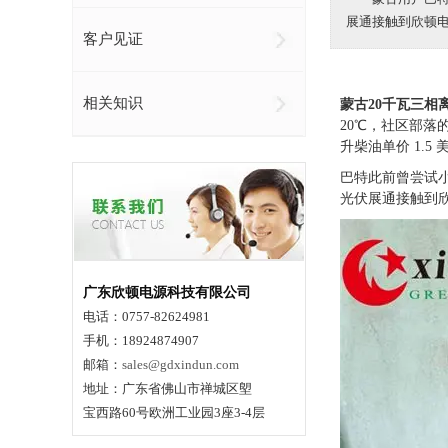
展通接触到欣顿
客户见证
相关知识
蒙古20千瓦三相
20℃，社区部落
升柴油单价 1.
巴特此前曾尝试
光伏展通接触到
广东欣顿电源科技有限公司
电话：0757-82624981
手机：18924874907
邮箱：
sales@gdxindun.com
地址：广东省佛山市禅城区塱
宝西路60号欧洲工业园3座3-4层