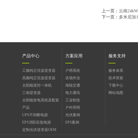
上一页：
云南24
下一页：
多米尼加
产品中心
方案应用
服务支持
工频纯正弦波逆变器
户用系统
服务体系
高频纯正弦波逆变器
农场作业
技术答疑
太阳能逆控一体机
海陆交通
下载中心
三相逆变器
电力通讯
网站地图
太阳能发电系统及配套
工业制造
产品
户外照明
UPS不间断电源
光伏案例
EPS消防应急电源
EPS案例
定制光伏逆变器OEM