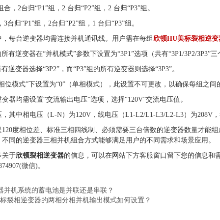
”组合，2台归“P1”组，2 台归“P2”组，2 台归“P3”组。
”，3台归“P1”组，2台归“P2”组，1 台归“P3”组。
中，每台逆变器均需连接并机通讯线。用户需在每组
欣顿HU美标裂相逆变
的所有逆变器在“并机模式”参数下设置为“3P1”选项（共有“3P1/3P2/3P3”
所有逆变器选择“3P2”，而“P3”组的所有逆变器则选择“3P3”。
相位模式”下设置为“0”（单相模式），此设置不可更改，以确保每组之间的
变器均需设置“交流输出电压”选项，选择“120V”交流电压值。
其中相电压（L-N）为120V，线电压（L1-L2/L1-L3/L2-L3）为2
是120度相位差、标准三相四线制、必须需要三台倍数的逆变器数量才能
，不同的逆变器三相并机组合方式能够满足用户的不同需求和场景应用。
多关于
欣顿裂相逆变器
的信息，可以在网站下方客服窗口留下您的信息和
74907(微信)。
器并机系统的蓄电池是并联还是串联？
美标裂相逆变器的两相分相并机输出模式如何设置？