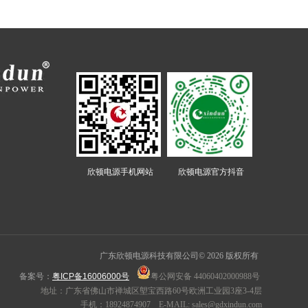
欣顿电源手机网站 欣顿电源官方抖音
广东欣顿电源科技有限公司© 2026 版权
所有
备案号：
粤ICP备16006000号
粤公网安备 44060402000988号
地址：广东省佛山市禅城区塱宝西路60号欧洲工业园3座3-4层
手机：
18924874907
E-MAIL:
sales@gdxindun.com