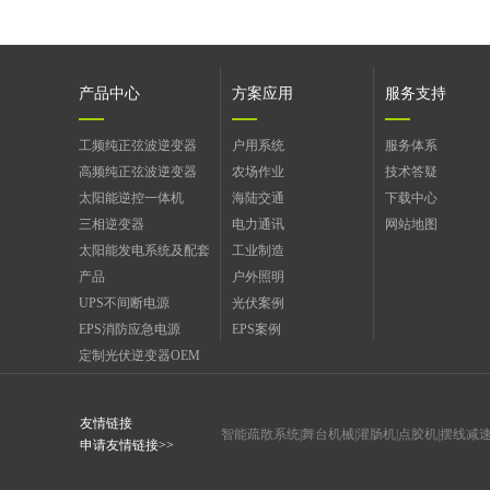
产品中心
方案应用
服务支持
工频纯正弦波逆变器
户用系统
服务体系
高频纯正弦波逆变器
农场作业
技术答疑
太阳能逆控一体机
海陆交通
下载中心
三相逆变器
电力通讯
网站地图
太阳能发电系统及配套
工业制造
产品
户外照明
UPS不间断电源
光伏案例
EPS消防应急电源
EPS案例
定制光伏逆变器OEM
友情链接
智能疏散系统
|
舞台机械
|
灌肠机
|
点胶机
|
摆线减
申请友情链接>>