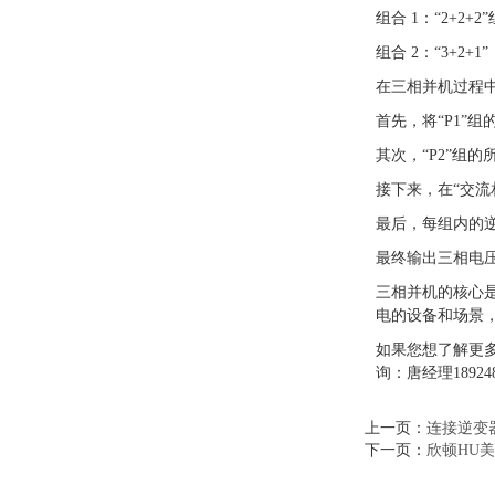
组合 1：“2+2+2
组合 2：“3+2+1
在三相并机过程
首先，将“P1”组
其次，“P2”组的
接下来，在“交流
最后，每组内的逆
最终输出三相电压，
三相并机的核心
电的设备和场景
如果您想了解更
询：唐经理189248
上一页：
连接逆变
下一页：
欣顿HU