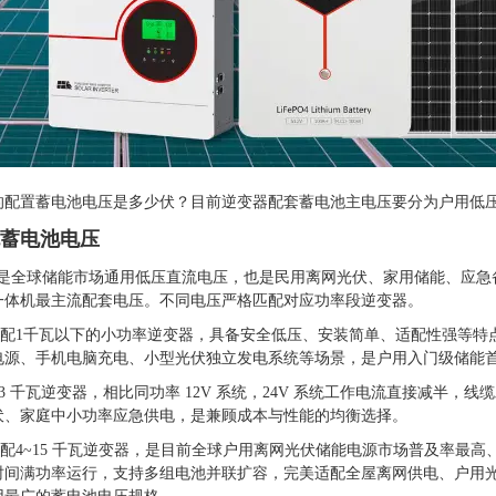
的配置蓄电池电压是多少伏？目前逆变器配套蓄电池主电压要分为户用低
蓄电池电压
48V 是全球储能市场通用低压直流电压，也是民用离网光伏、家用储能、
一体机最主流配套电压。不同电压严格匹配对应功率段逆变器。
要适配1千瓦以下的小功率逆变器，具备安全低压、安装简单、适配性强等
电源、手机电脑充电、小型光伏独立发电系统等场景，是户用入门级储能
1-3 千瓦逆变器，相比同功率 12V 系统，24V 系统工作电流直接减
伏、家庭中小功率应急供电，是兼顾成本与性能的均衡选择。
适配4~15 千瓦逆变器，是目前全球户用离网光伏储能电源市场普及率最
时间满功率运行，支持多组电池并联扩容，完美适配全屋离网供电、户用