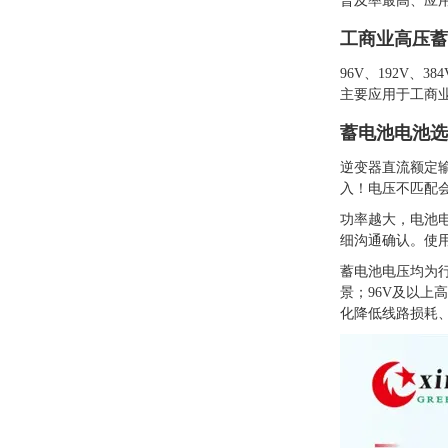
普及率最高、应
工商业高压蓄
96V、192V
主要应用于工商
蓄电池电池选
逆变器直流额定输
入！电压不匹配
功率越大，电池电
细沟通确认。使
蓄电池电压均为行
景；96V及以上
化降低线路损耗