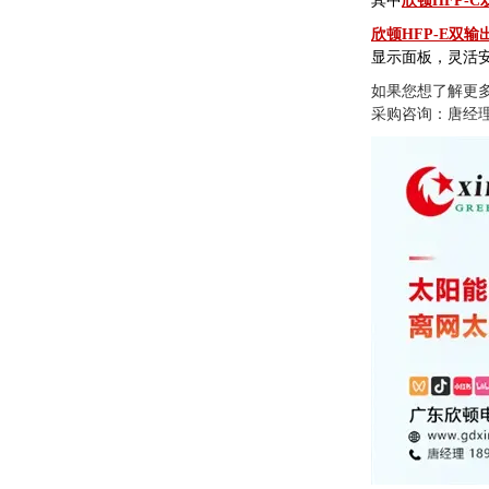
其中
欣顿HFP-
欣顿HFP-E双
显示面板，灵活
如果您想了解更
采购咨询：唐经理18