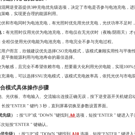
单相混网逆变器提供3种充电优先级选项，决定了市电是否参与电池充电，
电策略，实现更合理的能源利用。
光伏和市电同时为电池充电，有光照时优先用光伏充电，光伏功率不足时
电：
有光照时仅用光伏为电池充电，市电仅在无光伏时（夜晚/阴雨天）才
：
全程仅使用光伏电能为电池充电，市电完全不参与充电过程。
庭用户而言，欣顿建议优先选择CSO充电模式，该模式兼顾实用性与平衡
，是平衡能源利用与电池寿命的最佳选择。
为敏感，且完全不希望依赖市电，想要最大化利用光伏电能，实现100%
速充满电，可以选择SNU充电模式，该模式充电效率高，依托光伏与市电
合模式具体操作步骤
池、光伏板、市电输入、交流输出连接正确无误，按下逆变器开关机键启
：
长按“ENTER ” 键约 3 秒，直到屏幕切换至参数设置界面。
出优先级）：
按“UP”或 “DOWN ”键找到
A0
选项，短按“ENTER ” 键进入
次短按“ENTER ” 键确认。
充电优先级）：
按“UP”或 “DOWN ”键找到
A10
选项，短按“ENTER ” 键进