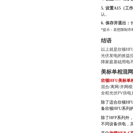
5. 设置A15（
认。
6. 保存并退出：
*提示：若想限制市电
结语
以上就是欣顿H
光伏发电的效益
障家庭基础用电
美标单相混网
欣顿HFU美标单相混
混合/离网/并网
全程光伏PV供电
除了适合欣顿HFU
备欣顿HFU系列
除了HFP系列外
不同设备供电，