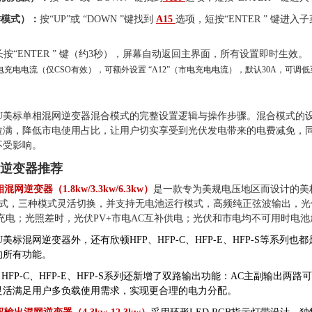
工作模式）：
按“UP”或 “DOWN ”键找到
A15
选项，短按“ENTER ” 键进入
长按“ENTER ” 键（约3秒），屏幕自动返回主界面，所有设置即时生效。
充电电流（仅CSO有效），可额外设置 “A12”（市电充电电流），默认30A，可调低
FU美标单相混网逆变器混合模式的完整设置逻辑与操作步骤。混合模式的
拉满，降低市电使用占比，让用户切实享受到光伏发电带来的电费减免，
不受影响。
逆变器推荐
网逆变器（1.8kw/3.3kw/6.3kw）
是一款专为美规电压地区而设计的美标
模式，三种模式灵活切换，并支持无电池运行模式，高频纯正弦波输出，光
充电；光照差时，光伏PV+市电AC互补供电；光伏和市电均不可用时电
美标混网逆变器外，还有欣顿HFP、HFP-C、HFP-E、HFP-S等系列也都
的所有功能。
，HFP-C、HFP-E、HFP-S系列还新增了双路输出功能：AC主副输
灵活满足用户多负载使用需求，实现更合理的电力分配。