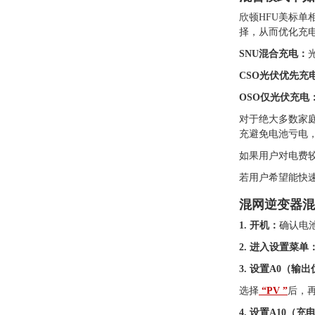
欣顿HFU美标
择，从而优化充
SNU混合充电：
CSO光伏优先充
OSO仅光伏充电
对于绝大多数家
充避免电池亏电
如果用户对电费较
若用户希望能快
混网逆变器混
1. 开机：
确认电
2. 进入设置菜单
3. 设置A0（输
选择
“
PV
”
后，再
4. 设置A10（