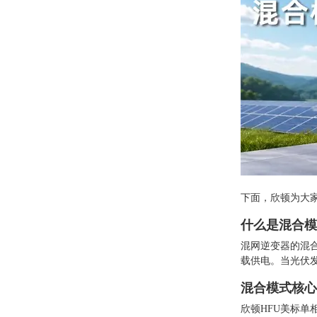
下面，欣顿为大
什么是混合模
混网逆变器的混
载供电。当光伏
混合模式核心
欣顿HFU美标