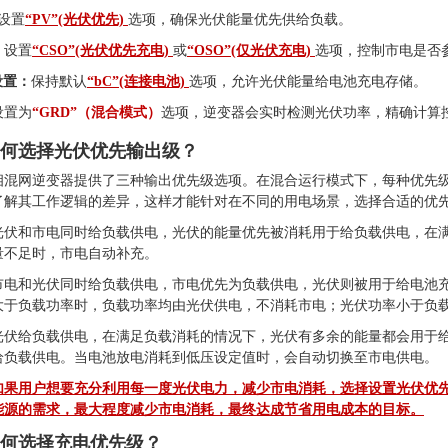
设置
“PV”(光伏优先)
选项，确保光伏能量优先供给负载。
：
设置
“CSO”(光伏优先充电)
或
“OSO”(仅光伏充电)
选项，控制市电是否
设置：
保持默认
“bC”(连接电池)
选项，允许光伏能量给电池充电存储。
设置为
“GRD”（混合模式）
选项，逆变器会实时检测光伏功率，精确计算
何选择光伏优先输出级？
单相混网逆变器提供了三种输出优先级选项。在混合运行模式下，每种优先
了解其工作逻辑的差异，这样才能针对在不同的用电场景，选择合适的优
光伏和市电同时给负载供电，光伏的能量优先被消耗用于给负载供电，在
量不足时，市电自动补充。
市电和光伏同时给负载供电，市电优先为负载供电，光伏则被用于给电池
大于负载功率时，负载功率均由光伏供电，不消耗市电；光伏功率小于负
光伏给负载供电，在满足负载消耗的情况下，光伏有多余的能量都会用于
给负载供电。当电池放电消耗到低压设定值时，会自动切换至市电供电。
如果用户想要充分利用每一度光伏电力，减少市电消耗，选择设置光伏优
能源的需求，最大程度减少市电消耗，最终达成节省用电成本的目标。
何选择充电优先级？