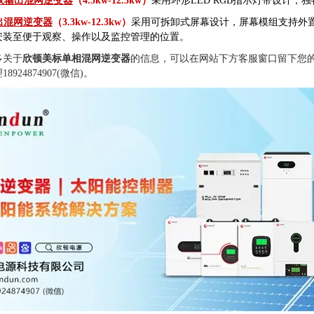
C双输出混网逆变器
（4.3kw-12.3kw）
采用环形LED RGB指示灯带设计，
输出混网逆变器
（3.3kw-12.3kw）
采用可拆卸式屏幕设计，屏幕模组支持外
安装至便于观察、操作以及监控管理的位置。
多关于
欣顿美标单相混网逆变器
的信息，可以在网站下方客服窗口留下您
924874907(微信)。