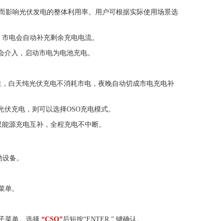
进而影响光伏发电的整体利用率。用户可根据实际使用场景选
，市电会自动补充剩余充电电流。
会介入，启动市电为电池充电。
性，白天纯光伏充电不消耗市电，夜晚自动切成市电充电补
光伏充电，则可以选择OSO充电模式。
双能源充电互补，全程充电不中断。
动设备。
子菜单。
入子菜单。
选择
“CSO”
后短按“ENTER ” 键确认。