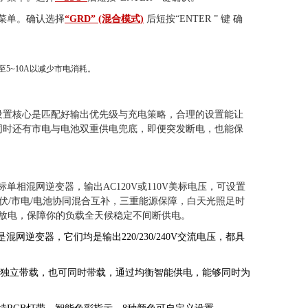
子菜单。
确认选择
“GRD” (混合模式)
后短按“ENTER ” 键 确
至5~10A以减少市电消耗。
设置核心是匹配好输出优先级与充电策略，合理的设置能让
同时还有市电与电池双重供电兜底，即便突发断电，也能保
单相混网逆变器，输出AC120V或110V美标电压，可设置
伏/市电/电池协同混合互补，三重能源保障，白天光照足时
池放电，保障你的负载全天候稳定不间断供电。
是混网逆变器，它们均是输出220/230/240V交流电压，都具
出两路可独立带载，也可同时带载，通过均衡智能供电，能够同时为