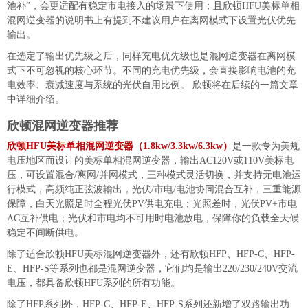
池补”，会更适配有稳定市电接入的场景下使用；且欣顿HFU美标单相
混网逆变器的说明书上有提到不建议用户在离网模式下设置光伏优先
输出。
在选定了输出优先级之后，同样充电优先级也是混网逆变器在离网模
式下不可忽视的核心环节。不同的充电优先级，会直接影响电池的充
电效率、衰减速度与系统的光伏自用比例。 欣顿将在后续的一篇文章
中详细介绍。
欣顿混网逆变器推荐
欣顿HFU美标单相混网逆变器（1.8kw/3.3kw/6.3kw）
是一款专为美规
电压地区而设计的美标单相混网逆变器，输出AC120V或110V美标电
压，可设置混合/离网/并网模式，三种模式灵活切换，并支持无电池运
行模式，高频纯正弦波输出，光伏/市电/电池协同混合互补，三重能源
保障，白天光照足时全程光伏PV供电充电；光照差时，光伏PV+市电
AC互补供电；光伏和市电均不可用时电池放电，保障你的负载全天候
稳定不间断供电。
除了适合欣顿HFU美标混网逆变器外，还有欣顿HFP、HFP-C、HFP-
E、HFP-S等系列也都是混网逆变器，它们均是输出220/230/240V交流
电压，都具备欣顿HFU系列的所有功能。
除了HFP系列外，HFP-C、HFP-E、HFP-S系列还新增了双路输出功