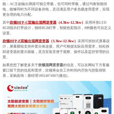
能：AC主副输出两路可独立带载，也可同时带载，通过均衡智能供
电，能够同时为不同设备供电，灵活满足用户多负载使用需求，实现
更合理的电力分配。
其中
欣顿HFP-C双输出混网逆变器
（4.3kw-12.3kw）
采用环形LED
RGB指示灯带设计，独特RGB灯带，智能色彩指示，8种颜色可自定义
设置。
欣顿HFP-E双输出混网逆变器
（3.3kw-12.3kw）
采用可拆卸式屏幕设
计，屏幕模组支持外置分体连接。用户可根据实际应用需求，轻松拆
卸逆变器的显示面板，灵活安装至便于观察、操作以及监控管理的位
置。
如果您想了解更多关于
欣顿混网逆变器
的信息，可以在网站下方客服
窗口留下您的信息和需求，欣顿将会在工作时间内尽快与您取得联
系，采购咨询：唐经理18924874907(微信)。