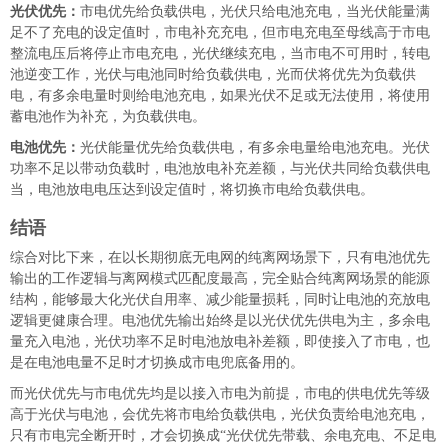
光伏优先：
市电优先给负载供电，光伏只给电池充电，当光伏能量满
足不了充电的设定值时，市电补充充电，但市电充电至母线高于市电
整流电压后将停止市电充电，光伏继续充电，当市电不可用时，转电
池逆变工作，光伏与电池同时给负载供电，光而伏将优先为负载供
电，有多余电量时则给电池充电，如果光伏不足或无法使用，将使用
蓄电池作为补充，为负载供电。
电池优先：
光伏能量优先给负载供电，有多余电量给电池充电。光伏
功率不足以带动负载时，电池放电补充差额，与光伏共同给负载供电
当，电池放电电压达到设定值时，将切换市电给负载供电。
结语
综合对比下来，在以长期彻底无电网的纯离网场景下，只有电池优先
输出的工作逻辑与离网模式匹配度最高，完全贴合纯离网场景的能源
结构，能够最大化光伏自用率、减少能量损耗，同时让电池的充放电
逻辑更健康合理。电池优先输出始终是以光伏优先供电为主，多余电
量充入电池，光伏功率不足时电池放电补差额，即使接入了市电，也
是在电池电量不足时才切换成市电兜底备用的。
而光伏优先与市电优先均是以接入市电为前提，市电的供电优先等级
高于光伏与电池，会优先将市电给负载供电，光伏负责给电池充电，
只有市电完全断开时，才会切换成“光伏优先带载、余电充电、不足电