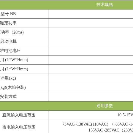
技术规格
型号 NB
额定功率
功率（20ms)
启动电机
准电池电压
寸(L*W*Hmm)
寸(L*W*Hmm)
净重(kg)
kg)(木箱包装)
安装方式
通用参数
直流输入电压范围
10.5-
73VAC~138VAC(110VAC） /
83VAC~1
市电输入电压范围
155VAC~285VAC（230V