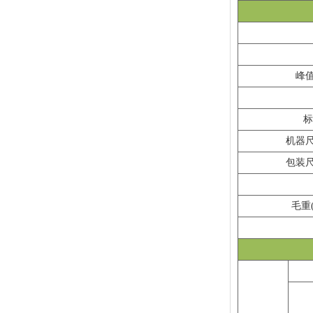
峰值
标
机器尺
包装尺
毛重(