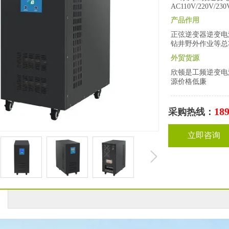
AC110V/220V/230
产品作用
正弦逆变器逆变电
钻井野外作业等总
外贸货源
欣顿是工频逆变电
源价格低廉
18
采购热线
：
立即咨询