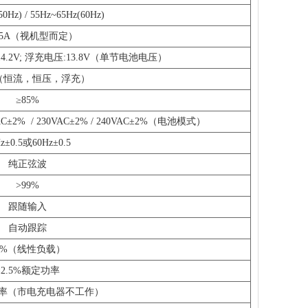
0Hz) / 55Hz~65Hz(60Hz)
15A（视机型而定）
.2V; 浮充电压:13.8V（单节电池电压）
（恒流，恒压，浮充）
≥85%
AC±2%
/ 230VAC±2% / 240VAC±2%（电池模式）
z±0.5或60Hz±0.5
纯正弦波
>99%
跟随输入
自动跟踪
3%（线性负载）
≤2.5%额定功率
功率（市电充电器不工作）