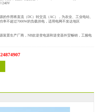
V/240V
源的作用将直流（DC）转交流（AC），为农业、工业电站、
功率不超过7000W的负载供电，适用电网不发达地区
源装置生产厂商，NB款逆变电源和逆变器外贸畅销，工频电
924874907