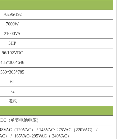
70296/192
7000W
21000VA
5HP
96/192VDC
485*300*646
550*365*785
62
72
塔式
15VDC（单节电池电压）
48VAC（120VAC） / 145VAC~275VAC（220VAC） /
AC） /
165VAC~295VAC（ 240VAC）