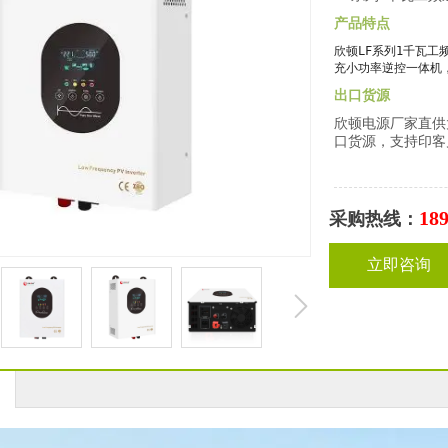
产品特点
欣顿
LF系列1千瓦工
充小功率逆控一体机
出口货源
欣顿电源厂家直供
口货源，支持印客
18
采购热线
：
立即咨询