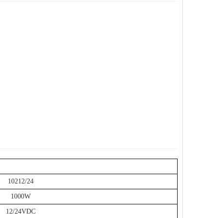
10212/24
1000W
12/24VDC