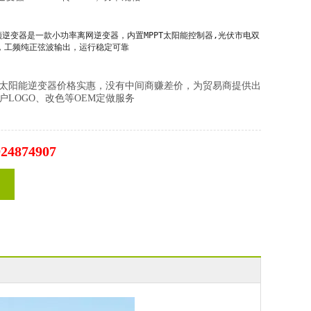
频逆变器是一款小功率离网逆变器，内置MPPT太阳能控制器,光伏市电双
，工频纯正弦波输出，运行稳定可靠
太阳能逆变器价格实惠，没有中间商赚差价，为贸易商提供出
户LOGO、改色等OEM定做服务
924874907