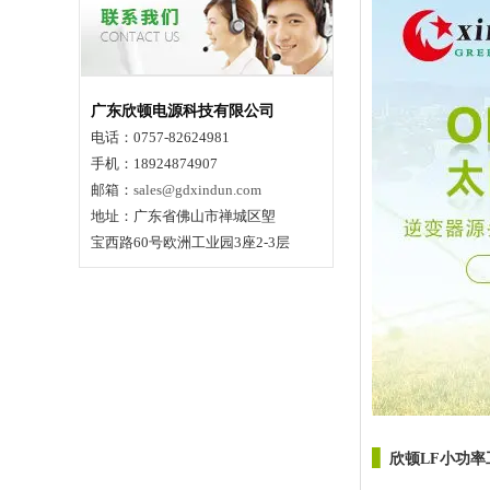
广东欣顿电源科技有限公司
电话：0757-82624981
手机：18924874907
邮箱：
sales@gdxindun.com
地址：广东省佛山市禅城区塱
宝西路60号欧洲工业园3座2-3层
▋
欣顿LF小功