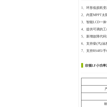
1、环形低损耗变
2、内置MPPT
3、智能LCD一
4、提供可调的
5、新增故障代码
6、支持柴(汽)
7、支持RS485/
▋
欣顿LF小功
产